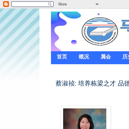
首页
概况
属会
历
蔡淑祯: 培养栋梁之才 