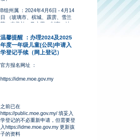
日 （玻璃市、槟城、霹雳、雪兰
莪、森美兰、马六甲、彭亨、沙
巴、砂拉越、吉隆坡、纳闽和布
城）
温馨提醒 ：办理2024及2025
新闻来源：星洲网 (08.11.2023)
年度一年级儿童(公民)申请入
学登记手续（网上登记）
官方报名网址 ：
https://idme.moe.gov.my
之前已在
https://public.moe.gov.my/ 填妥入
学登记的不必重新申请，但需要登
入https://idme.moe.gov.my 更新孩
子的资料