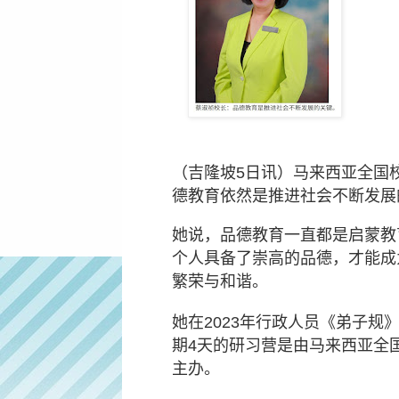
（吉隆坡
5
日讯）马来西亚全国
德教育依然是推进社会不断发展
她说，品德教育一直都是启蒙教
个人具备了崇高的品德，才能成
繁荣与和谐。
她在
2023
年行政人员《弟子规
期
4
天的研习营是由马来西亚全
主办。