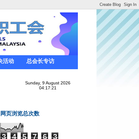
央活动
总会长专访
网页浏览总次数
3
4
5
7
6
3