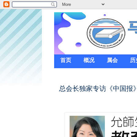
首页
概况
属会
历
总会长独家专访《中国报》-全国