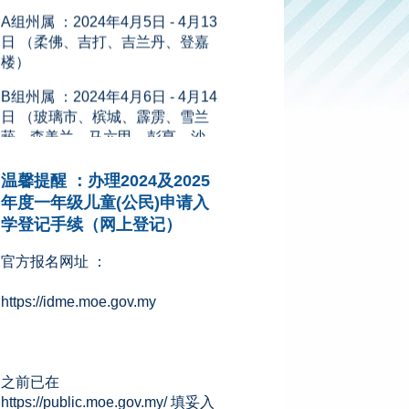
日 （柔佛、吉打、吉兰丹、登嘉
楼）
B组州属 ：2024年4月6日 - 4月14
日 （玻璃市、槟城、霹雳、雪兰
莪、森美兰、马六甲、彭亨、沙
巴、砂拉越、吉隆坡、纳闽和布
城）
新闻来源：星洲网 (08.11.2023)
温馨提醒 ：办理2024及2025
年度一年级儿童(公民)申请入
学登记手续（网上登记）
官方报名网址 ：
https://idme.moe.gov.my
之前已在
https://public.moe.gov.my/ 填妥入