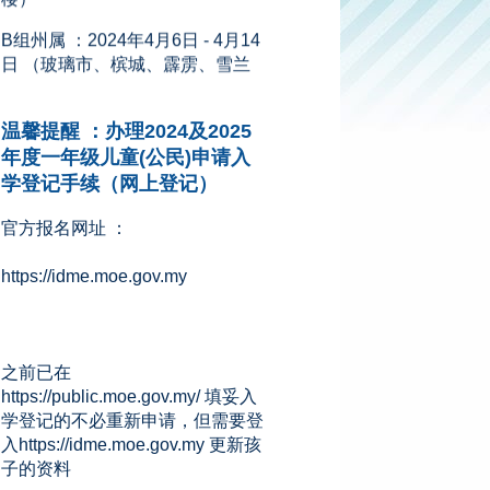
日 （玻璃市、槟城、霹雳、雪兰
莪、森美兰、马六甲、彭亨、沙
巴、砂拉越、吉隆坡、纳闽和布
城）
温馨提醒 ：办理2024及2025
新闻来源：星洲网 (08.11.2023)
年度一年级儿童(公民)申请入
学登记手续（网上登记）
官方报名网址 ：
https://idme.moe.gov.my
之前已在
https://public.moe.gov.my/ 填妥入
学登记的不必重新申请，但需要登
入https://idme.moe.gov.my 更新孩
子的资料