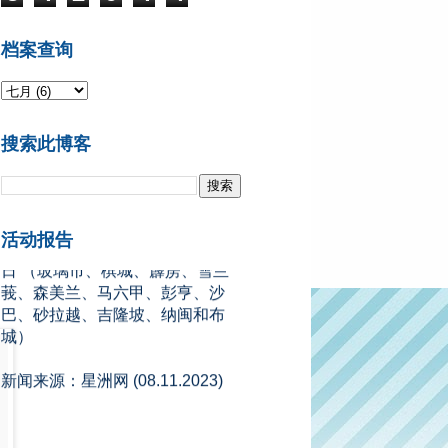
档案查询
2024年开斋节学校假期
A组州属 ：2024年4月5日 - 4月13
搜索此博客
日 （柔佛、吉打、吉兰丹、登嘉
楼）
B组州属 ：2024年4月6日 - 4月14
日 （玻璃市、槟城、霹雳、雪兰
活动报告
莪、森美兰、马六甲、彭亨、沙
巴、砂拉越、吉隆坡、纳闽和布
城）
新闻来源：星洲网 (08.11.2023)