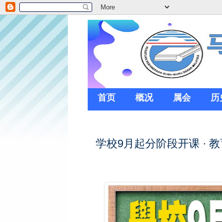
首页
概况
属会
历
学校9月起分阶段开课 ·