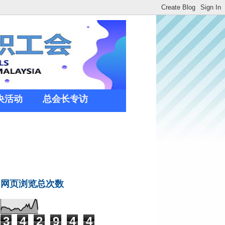
央活动
总会长专访
网页浏览总次数
3
4
2
9
4
4