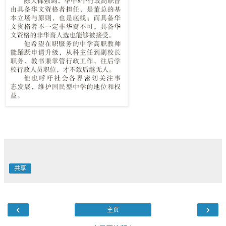
共享
‹
›
主页