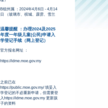
日 （玻璃市、槟城、霹雳、雪兰
莪、森美兰、马六甲、彭亨、沙
巴、砂拉越、吉隆坡、纳闽和布
城）
温馨提醒 ：办理2024及2025
新闻来源：星洲网 (08.11.2023)
年度一年级儿童(公民)申请入
学登记手续（网上登记）
官方报名网址 ：
https://idme.moe.gov.my
之前已在
https://public.moe.gov.my/ 填妥入
学登记的不必重新申请，但需要登
入https://idme.moe.gov.my 更新孩
子的资料