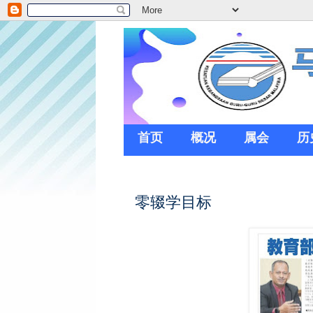
首页
概况
属会
历
零辍学目标