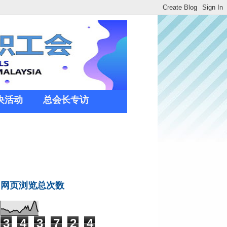
央活动
总会长专访
网页浏览总次数
3
4
3
7
2
4