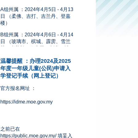
日 （柔佛、吉打、吉兰丹、登嘉
楼）
B组州属 ：2024年4月6日 - 4月14
日 （玻璃市、槟城、霹雳、雪兰
莪、森美兰、马六甲、彭亨、沙
巴、砂拉越、吉隆坡、纳闽和布
城）
温馨提醒 ：办理2024及2025
新闻来源：星洲网 (08.11.2023)
年度一年级儿童(公民)申请入
学登记手续（网上登记）
官方报名网址 ：
https://idme.moe.gov.my
之前已在
https://public.moe.gov.my/ 填妥入