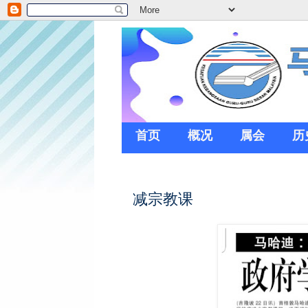
首页
概况
属会
历
减宗教课