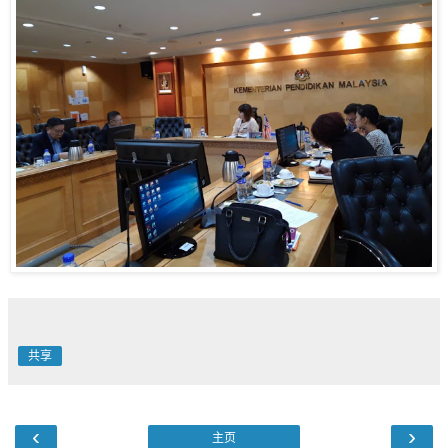
共享
‹
›
主页