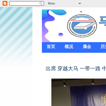
首页
概况
属会
历
出席 穿越大马 一带一路