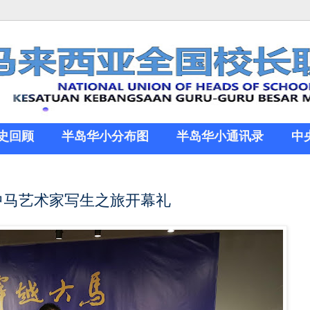
史回顾
半岛华小分布图
半岛华小通讯录
中
 中马艺术家写生之旅开幕礼