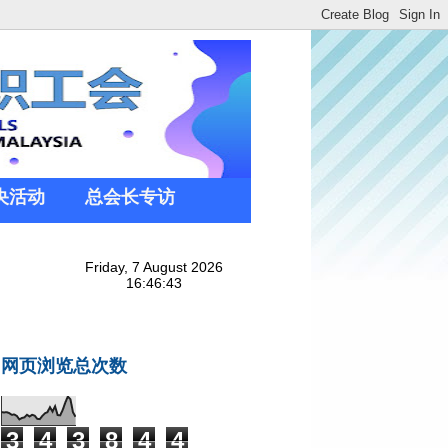
央活动
总会长专访
网页浏览总次数
3
4
3
8
4
4