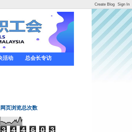
央活动
总会长专访
网页浏览总次数
3
4
4
6
0
3