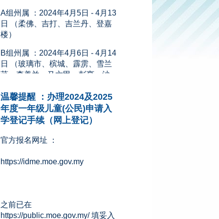
日 （柔佛、吉打、吉兰丹、登嘉
楼）
B组州属 ：2024年4月6日 - 4月14
日 （玻璃市、槟城、霹雳、雪兰
莪、森美兰、马六甲、彭亨、沙
巴、砂拉越、吉隆坡、纳闽和布
城）
温馨提醒 ：办理2024及2025
新闻来源：星洲网 (08.11.2023)
年度一年级儿童(公民)申请入
学登记手续（网上登记）
官方报名网址 ：
https://idme.moe.gov.my
之前已在
https://public.moe.gov.my/ 填妥入