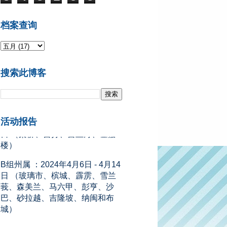
档案查询
搜索此博客
2024年开斋节学校假期
A组州属 ：2024年4月5日 - 4月13
日 （柔佛、吉打、吉兰丹、登嘉
活动报告
楼）
B组州属 ：2024年4月6日 - 4月14
日 （玻璃市、槟城、霹雳、雪兰
莪、森美兰、马六甲、彭亨、沙
巴、砂拉越、吉隆坡、纳闽和布
城）
新闻来源：星洲网 (08.11.2023)