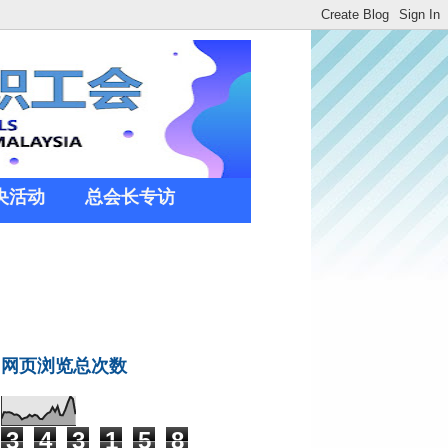
央活动
总会长专访
网页浏览总次数
3
4
3
1
5
8