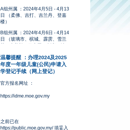
日 （柔佛、吉打、吉兰丹、登嘉
楼）
B组州属 ：2024年4月6日 - 4月14
日 （玻璃市、槟城、霹雳、雪兰
莪、森美兰、马六甲、彭亨、沙
巴、砂拉越、吉隆坡、纳闽和布
城）
温馨提醒 ：办理2024及2025
新闻来源：星洲网 (08.11.2023)
年度一年级儿童(公民)申请入
学登记手续（网上登记）
官方报名网址 ：
https://idme.moe.gov.my
之前已在
https://public.moe.gov.my/ 填妥入