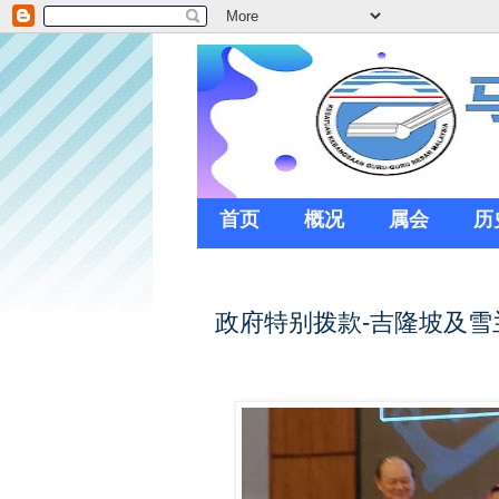
首页
概况
属会
历
政府特别拨款-吉隆坡及雪