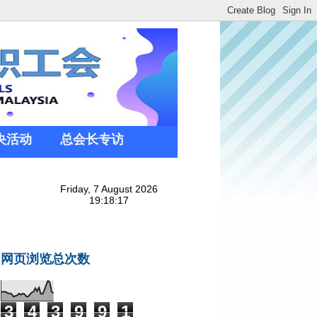
央活动
总会长专访
网页浏览总次数
3
4
3
9
9
1