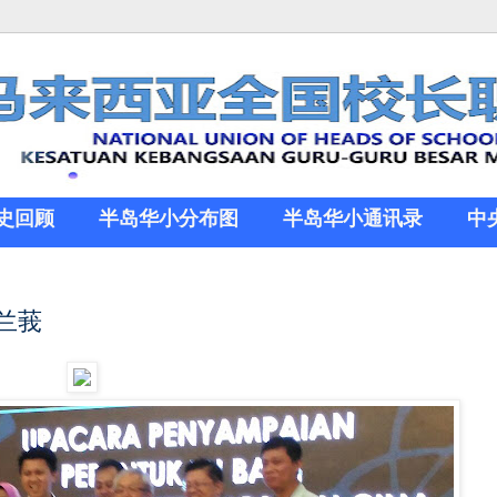
史回顾
半岛华小分布图
半岛华小通讯录
中
兰莪