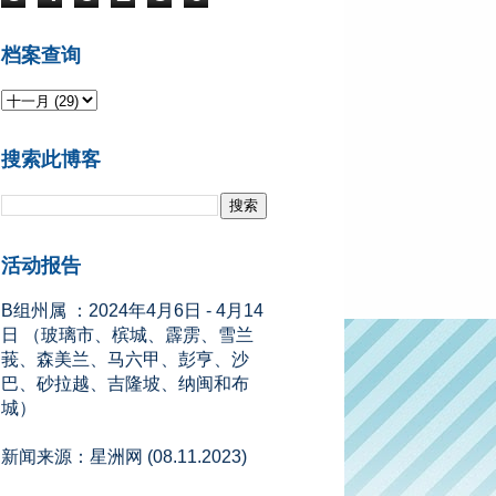
档案查询
2024年开斋节学校假期
搜索此博客
A组州属 ：2024年4月5日 - 4月13
日 （柔佛、吉打、吉兰丹、登嘉
楼）
B组州属 ：2024年4月6日 - 4月14
活动报告
日 （玻璃市、槟城、霹雳、雪兰
莪、森美兰、马六甲、彭亨、沙
巴、砂拉越、吉隆坡、纳闽和布
城）
新闻来源：星洲网 (08.11.2023)