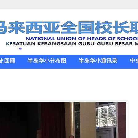
史回顾
半岛华小分布图
半岛华小通讯录
中