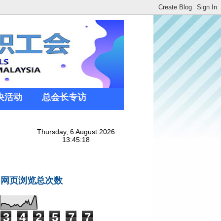
央活动
总会长专访
网页浏览总次数
3
4
2
5
7
7