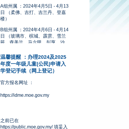
楼）
B组州属 ：2024年4月6日 - 4月14
日 （玻璃市、槟城、霹雳、雪兰
莪、森美兰、马六甲、彭亨、沙
巴、砂拉越、吉隆坡、纳闽和布
城）
新闻来源：星洲网 (08.11.2023)
温馨提醒 ：办理2024及2025
年度一年级儿童(公民)申请入
学登记手续（网上登记）
官方报名网址 ：
https://idme.moe.gov.my
之前已在
https://public.moe.gov.my/ 填妥入