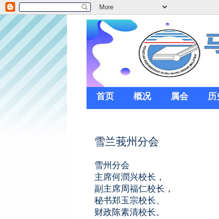
首页
概况
属会
历
雪兰莪州分会
雪州分会
主席何潤兴校长，
副主席周福仁校长，
秘书郑玉宗校长、
财政陈素清校长。