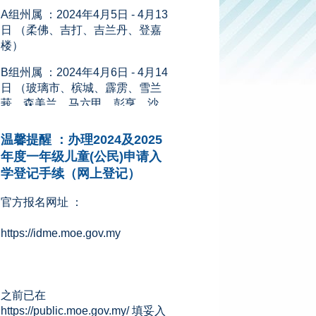
日 （柔佛、吉打、吉兰丹、登嘉
楼）
B组州属 ：2024年4月6日 - 4月14
日 （玻璃市、槟城、霹雳、雪兰
莪、森美兰、马六甲、彭亨、沙
巴、砂拉越、吉隆坡、纳闽和布
城）
新闻来源：星洲网 (08.11.2023)
温馨提醒 ：办理2024及2025
年度一年级儿童(公民)申请入
学登记手续（网上登记）
官方报名网址 ：
https://idme.moe.gov.my
之前已在
https://public.moe.gov.my/ 填妥入