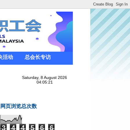
央活动
总会长专访
网页浏览总次数
3
4
4
5
6
6