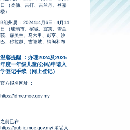
B组州属 ：2024年4月6日 - 4月14
日 （玻璃市、槟城、霹雳、雪兰
莪、森美兰、马六甲、彭亨、沙
巴、砂拉越、吉隆坡、纳闽和布
城）
新闻来源：星洲网 (08.11.2023)
温馨提醒 ：办理2024及2025
年度一年级儿童(公民)申请入
学登记手续（网上登记）
官方报名网址 ：
https://idme.moe.gov.my
之前已在
https://public.moe.gov.my/ 填妥入