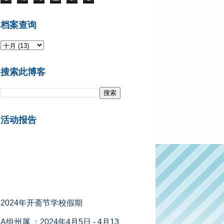
档案查询
搜索此博客
活动报告
2024年开斋节学校假期
A组州属 ：2024年4月5日 - 4月13
日 （柔佛、吉打、吉兰丹、登嘉
楼）