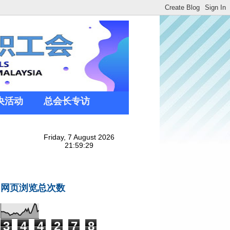
央活动
总会长专访
网页浏览总次数
3
4
4
2
7
8