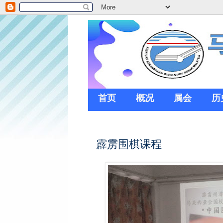
首页
概况
属会
历
霹雳围棋课程