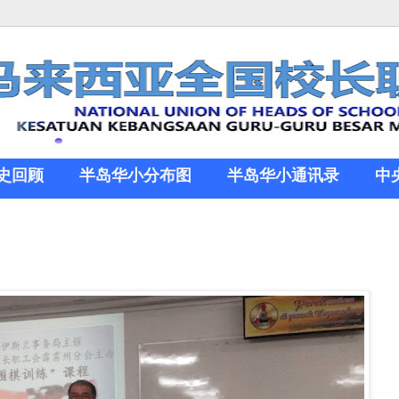
史回顾
半岛华小分布图
半岛华小通讯录
中