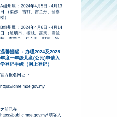
日 （柔佛、吉打、吉兰丹、登嘉
楼）
B组州属 ：2024年4月6日 - 4月14
日 （玻璃市、槟城、霹雳、雪兰
莪、森美兰、马六甲、彭亨、沙
巴、砂拉越、吉隆坡、纳闽和布
城）
新闻来源：星洲网 (08.11.2023)
温馨提醒 ：办理2024及2025
年度一年级儿童(公民)申请入
学登记手续（网上登记）
官方报名网址 ：
https://idme.moe.gov.my
之前已在
https://public.moe.gov.my/ 填妥入