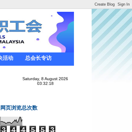
央活动
总会长专访
网页浏览总次数
3
4
4
5
5
3