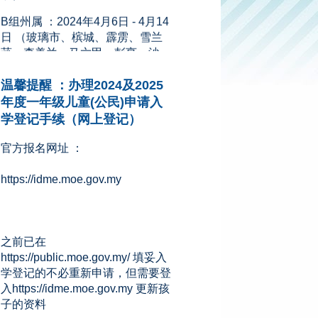
日 （玻璃市、槟城、霹雳、雪兰
莪、森美兰、马六甲、彭亨、沙
巴、砂拉越、吉隆坡、纳闽和布
城）
新闻来源：星洲网 (08.11.2023)
温馨提醒 ：办理2024及2025
年度一年级儿童(公民)申请入
学登记手续（网上登记）
官方报名网址 ：
https://idme.moe.gov.my
之前已在
https://public.moe.gov.my/ 填妥入
学登记的不必重新申请，但需要登
入https://idme.moe.gov.my 更新孩
子的资料