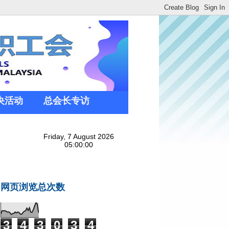
央活动
总会长专访
网页浏览总次数
3
4
3
0
3
4