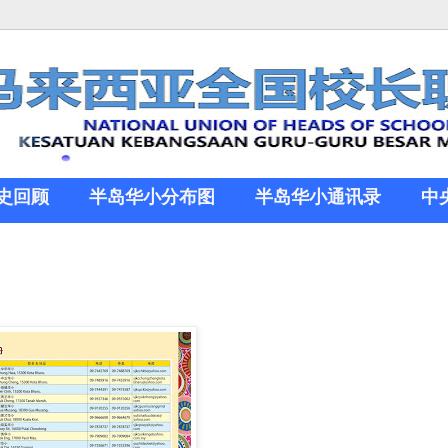
史回顾
半岛华小分布图
半岛华小通讯录
中