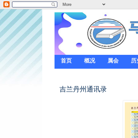
首页
概况
属会
历
吉兰丹州通讯录