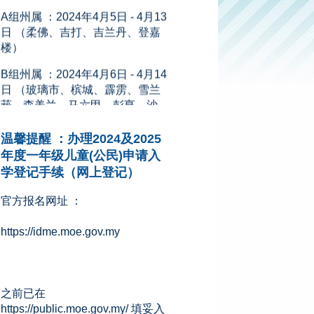
日 （柔佛、吉打、吉兰丹、登嘉
楼）
B组州属 ：2024年4月6日 - 4月14
日 （玻璃市、槟城、霹雳、雪兰
莪、森美兰、马六甲、彭亨、沙
巴、砂拉越、吉隆坡、纳闽和布
城）
温馨提醒 ：办理2024及2025
新闻来源：星洲网 (08.11.2023)
年度一年级儿童(公民)申请入
学登记手续（网上登记）
官方报名网址 ：
https://idme.moe.gov.my
之前已在
https://public.moe.gov.my/ 填妥入